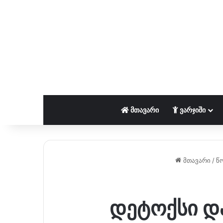
ᲛᲗᲐᲕᲐᲠᲘ
ᲕᲐᲠᲯᲘᲨᲘ
მთავარი
/
წ
დეტოქსი და