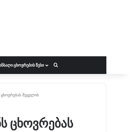
ძებნა
ᲐᲜᲡᲐᲦᲘ ᲪᲮᲝᲕᲠᲔᲑᲘᲡ ᲬᲔᲡᲘ
 ცხოვრებას შეცვლის
ნს ცხოვრებას