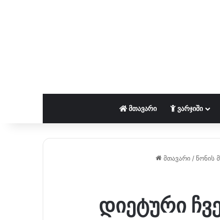
ᲛᲗᲐᲕᲐᲠᲘ
ᲕᲐᲠᲯᲘᲨᲘ
მთავარი
/
წონის 
დიეტური ჩვე