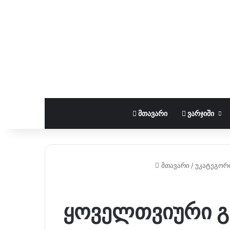
ᲛᲗᲐᲕᲐᲠᲘ
ᲕᲐᲠᲯᲘᲨᲘ
მთავარი
/
უკატეგორ
ყოველთვიური გე