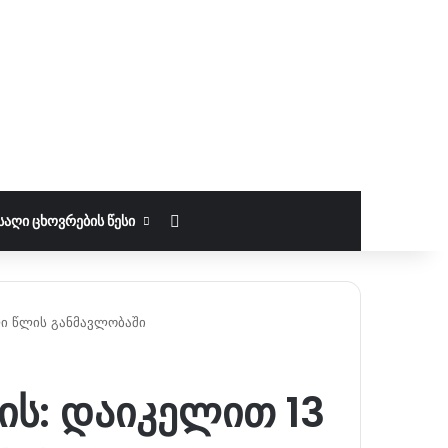
ძებნა
ᲡᲐᲦᲘ ᲪᲮᲝᲕᲠᲔᲑᲘᲡ ᲬᲔᲡᲘ
ლი წლის განმავლობაში
ის: დაიკელით 13