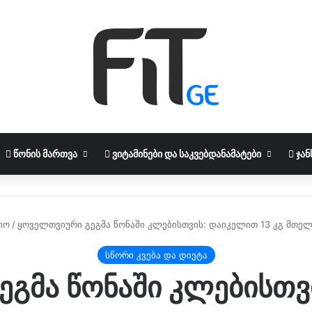
ᲬᲝᲜᲘᲡ ᲛᲐᲠᲗᲕᲐ
ᲕᲘᲢᲐᲛᲘᲜᲔᲑᲘ ᲓᲐ ᲡᲐᲙᲕᲔᲑᲓᲐᲜᲐᲛᲐᲢᲔᲑᲘ
ᲯᲐᲜ
იო
/
ყოველთვიური გეგმა წონაში კლებისთვის: დაიკელით 13 კგ მთე
სწორი კვება და დიეტა
გმა წონაში კლებისთვ